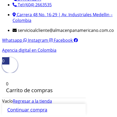
Tel:(604) 2663535
Carrera 48 No. 16-29 | Av. Industriales Medellin –
Colombia
servicioalcliente@almacenpanamericano.com.co
Whatsapp
Instagram
Facebook
Agencia digital en Colombia
0
0
Carrito de compras
Vacío
Regresar a la tienda
Continuar compra