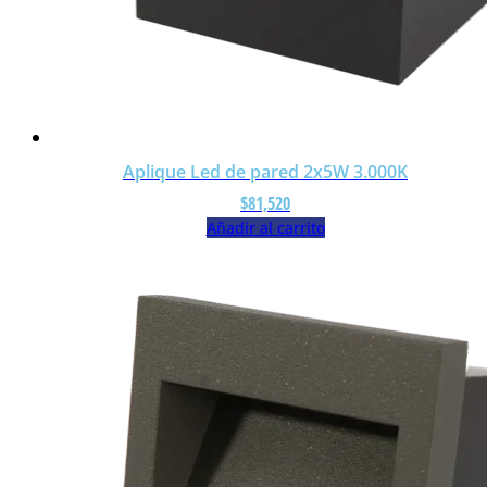
Aplique Led de pared 2x5W 3.000K
$
81,520
Añadir al carrito