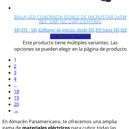
BALA LED CUADRADA DOBLE DE INCRUSTAR 2x5W
REF. SKR 16C-2 AP LIGHTING
$
45,815
-
$
45,820
Rango de precios: desde $45,815 hasta $45,820
Seleccionar opciones
Este producto tiene múltiples variantes. Las
opciones se pueden elegir en la página de producto
1
2
3
4
…
18
19
20
→
En Almacén Panamericano, te ofrecemos una amplia
gama de
materiales eléctricos
para cubrir todas las