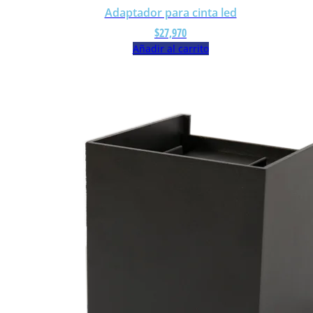
Adaptador para cinta led
$
27,970
Añadir al carrito