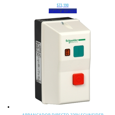
$
73,190
Añadir al carrito