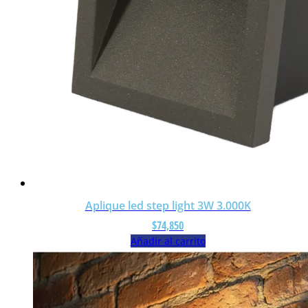
Aplique led step light 3W 3.000K
$
74,850
Añadir al carrito