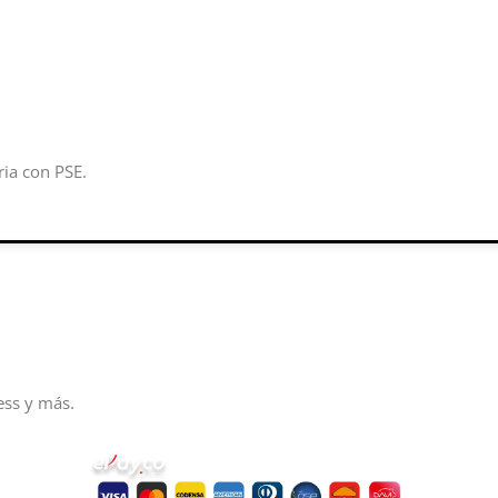
ria con PSE.
ess y más.