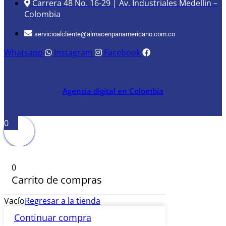
Carrera 48 No. 16-29 | Av. Industriales Medellin –
Colombia
servicioalcliente@almacenpanamericano.com.co
Whatsapp
Instagram
Facebook
Agencia digital en Colombia
0
0
Carrito de compras
Vacío
Regresar a la tienda
Continuar compra