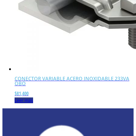
CONECTOR VARIABLE ACERO INOXIDABLE 233VA
OBO
$
81,400
Leer más