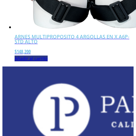
ARNES MULTIPROPOSITO 4 ARGOLLAS EN X A6P-
STD ALTO
$
148,200
Añadir al carrito