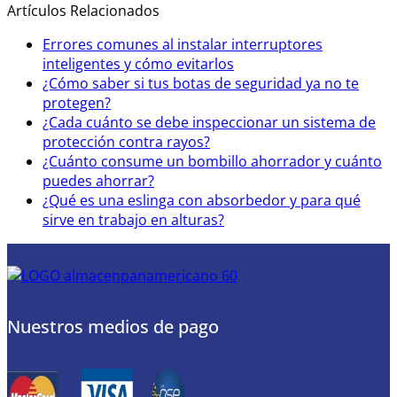
Artículos Relacionados
Errores comunes al instalar interruptores
inteligentes y cómo evitarlos
¿Cómo saber si tus botas de seguridad ya no te
protegen?
¿Cada cuánto se debe inspeccionar un sistema de
protección contra rayos?
¿Cuánto consume un bombillo ahorrador y cuánto
puedes ahorrar?
¿Qué es una eslinga con absorbedor y para qué
sirve en trabajo en alturas?
Nuestros medios de pago