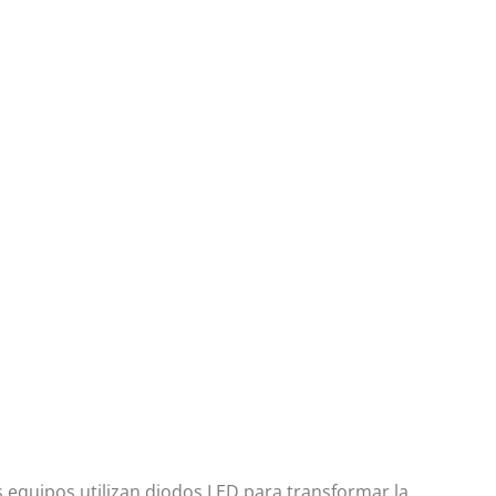
 equipos utilizan diodos LED para transformar la