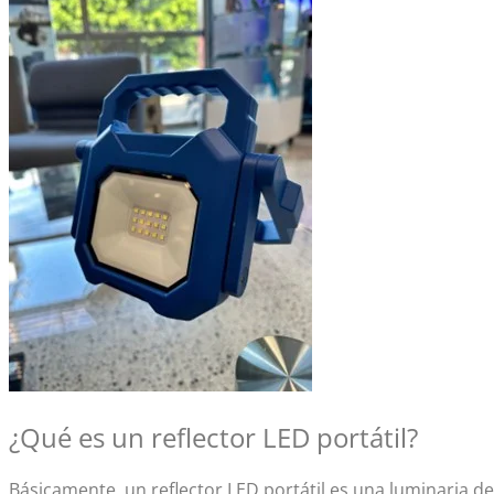
¿Qué es un
reflector LED portátil
?
Básicamente, un
reflector LED portátil
es una luminaria de