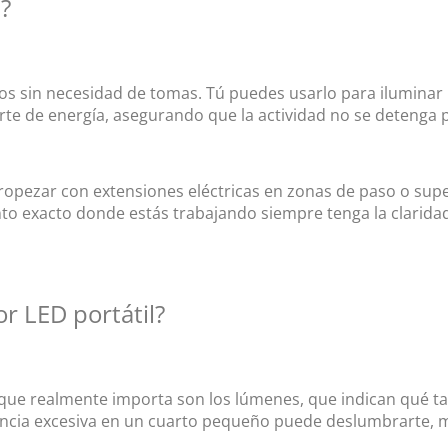
l
?
ros sin necesidad de tomas. Tú puedes usarlo para ilumina
te de energía, asegurando que la actividad no se detenga po
e tropezar con extensiones eléctricas en zonas de paso o s
to exacto donde estás trabajando siempre tenga la claridad
or LED portátil
?
 que realmente importa son los lúmenes, que indican qué tan 
ncia excesiva en un cuarto pequeño puede deslumbrarte, mie