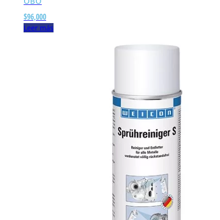
OBO
$
96,000
Leer más