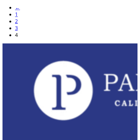
←
1
2
3
4